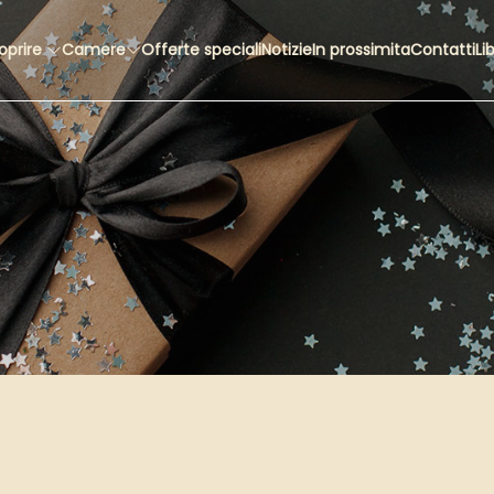
oprire
Camere
Offerte speciali
Notizie
In prossimita
Contatti
Li