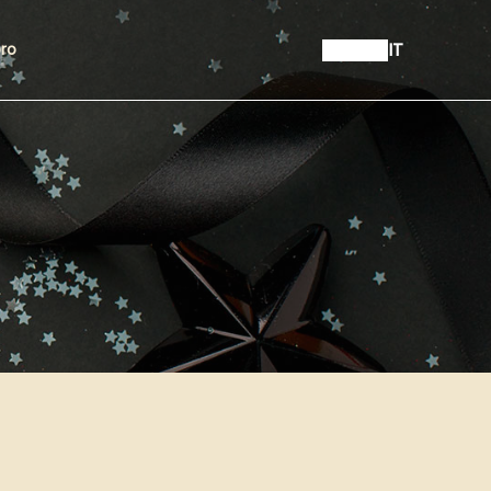
IT
bro