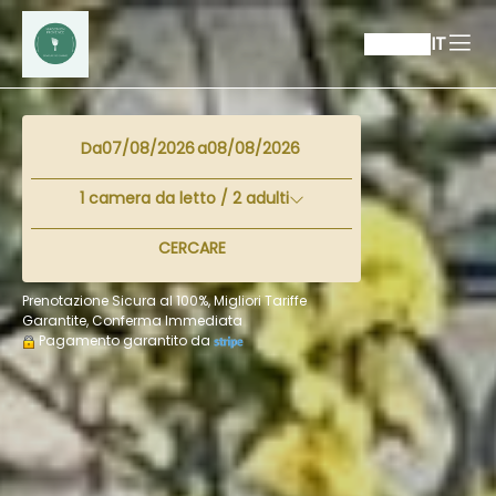
IT
Da
a
1
camera da letto /
2
adulti
CERCARE
Prenotazione Sicura al 100%, Migliori Tariffe
Garantite, Conferma Immediata
Pagamento garantito da