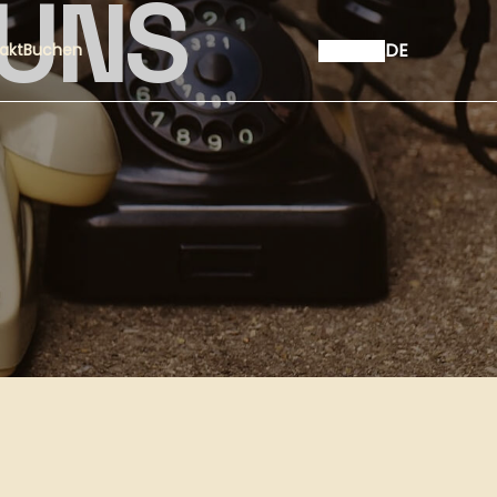
 UNS
DE
akt
Buchen