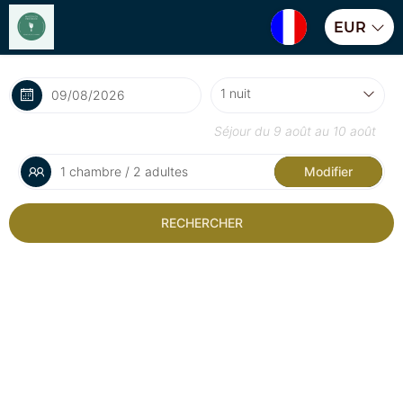
EUR
Séjour du
9 août
au
10 août
1 chambre / 2 adultes
Modifier